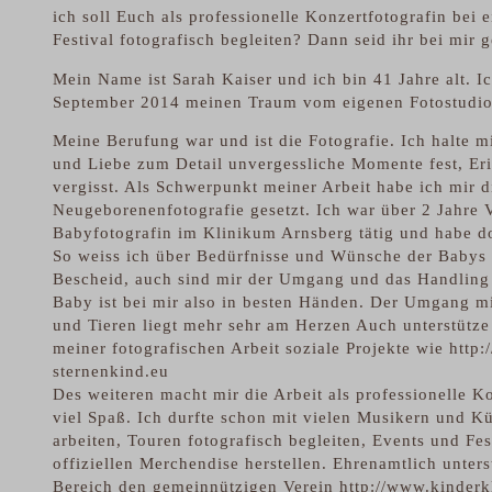
ich soll Euch als professionelle Konzertfotografin bei e
Festival fotografisch begleiten? Dann seid ihr bei mir g
Mein Name ist Sarah Kaiser und ich bin 41 Jahre alt. I
September 2014 meinen Traum vom eigenen Fotostudio 
Meine Berufung war und ist die Fotografie. Ich halte m
und Liebe zum Detail unvergessliche Momente fest, Er
vergisst. Als Schwerpunkt meiner Arbeit habe ich mir d
Neugeborenenfotografie gesetzt. Ich war über 2 Jahre V
Babyfotografin im Klinikum Arnsberg tätig und habe dor
So weiss ich über Bedürfnisse und Wünsche der Babys 
Bescheid, auch sind mir der Umgang und das Handling 
Baby ist bei mir also in besten Händen. Der Umgang mi
und Tieren liegt mehr sehr am Herzen Auch unterstütze
meiner fotografischen Arbeit soziale Projekte wie
http:
sternenkind.eu
Des weiteren macht mir die Arbeit als professionelle K
viel Spaß. Ich durfte schon mit vielen Musikern und 
arbeiten, Touren fotografisch begleiten, Events und Fes
offiziellen Merchendise herstellen. Ehrenamtlich unters
Bereich den gemeinnützigen Verein http://www.kinderk