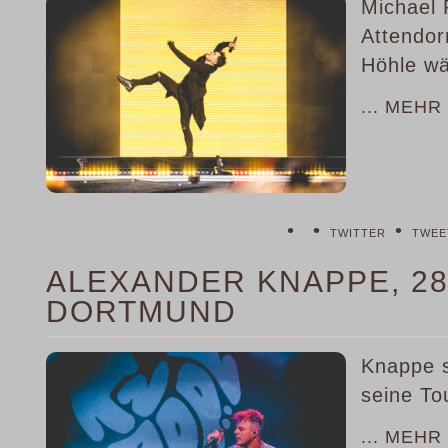
Michael 
Attendor
Höhle wä
... MEHR
•
•
•
TWITTER
TWEE
ALEXANDER KNAPPE, 28
DORTMUND
Knappe s
seine To
... MEHR