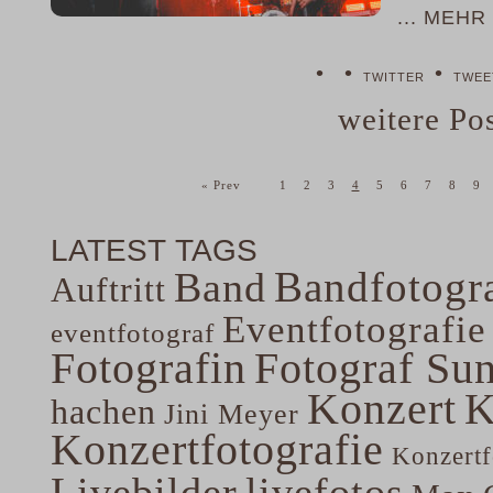
... MEHR
•
•
•
TWITTER
TWEE
weitere Post
« Prev
1
2
3
4
5
6
7
8
9
LATEST TAGS
Bandfotogra
Band
Auftritt
Eventfotografie
eventfotograf
Fotografin
Fotograf Su
Konzert
K
hachen
Jini Meyer
Konzertfotografie
Konzertf
Livebilder
livefotos