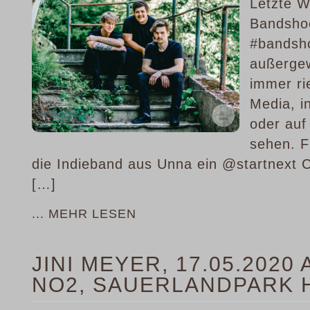
Letzte W
Bandshoo
#bandsho
außergew
immer rie
Media, i
oder auf
sehen. F
die Indieband aus Unna ein @startnext 
[…]
... MEHR LESEN
JINI MEYER, 17.05.202
NO2, SAUERLANDPARK