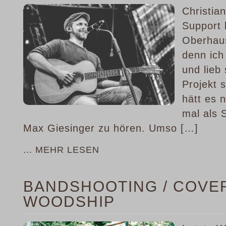
Christia
Support 
Oberhaus
denn ich
und lieb
Projekt 
hätt es 
mal als 
Max Giesinger zu hören. Umso […]
... MEHR LESEN
BANDSHOOTING / COVE
WOODSHIP