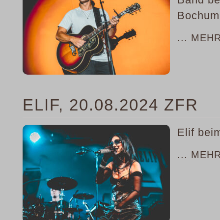
Bochum
... MEH
ELIF, 20.08.2024 ZFR
Elif bei
... MEH