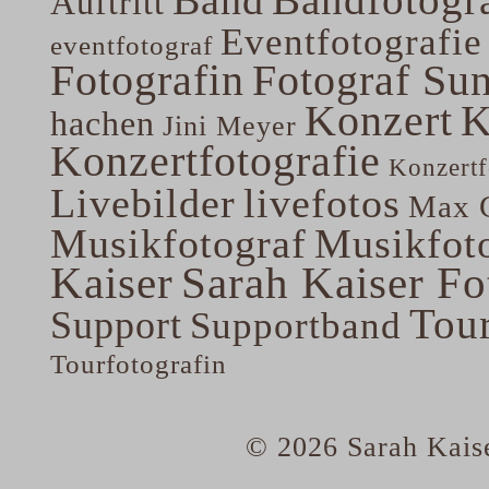
Auftritt
Eventfotografie
eventfotograf
Fotografin
Fotograf Su
Konzert
K
hachen
Jini Meyer
Konzertfotografie
Konzertf
Livebilder
livefotos
Max G
Musikfotograf
Musikfoto
Kaiser
Sarah Kaiser Fo
Tou
Support
Supportband
Tourfotografin
© 2026 Sarah Kaise
home