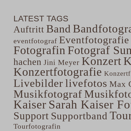
LATEST TAGS
Bandfotogra
Band
Auftritt
Eventfotografie
eventfotograf
Fotografin
Fotograf Su
Konzert
K
hachen
Jini Meyer
Konzertfotografie
Konzertf
Livebilder
livefotos
Max G
Musikfotograf
Musikfoto
Kaiser
Sarah Kaiser Fo
Tou
Support
Supportband
Tourfotografin