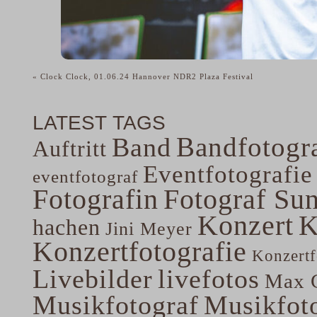
«
Clock Clock, 01.06.24 Hannover NDR2 Plaza Festival
LATEST TAGS
Bandfotogra
Band
Auftritt
Eventfotografie
eventfotograf
Fotografin
Fotograf Su
Konzert
K
hachen
Jini Meyer
Konzertfotografie
Konzertf
Livebilder
livefotos
Max G
Musikfotograf
Musikfoto