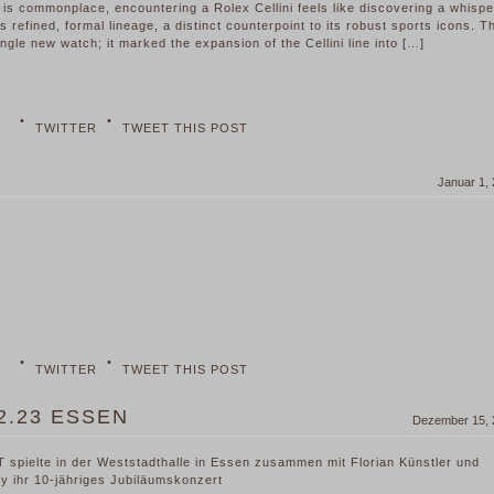
 is commonplace, encountering a Rolex Cellini feels like discovering a whisp
 refined, formal lineage, a distinct counterpoint to its robust sports icons. T
ngle new watch; it marked the expansion of the Cellini line into […]
•
•
TWITTER
TWEET THIS POST
Januar 1,
•
•
TWITTER
TWEET THIS POST
2.23 ESSEN
Dezember 15, 
 spielte in der Weststadthalle in Essen zusammen mit Florian Künstler und
y ihr 10-jähriges Jubiläumskonzert