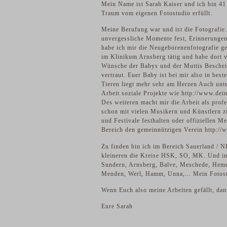
Mein Name ist Sarah Kaiser und ich bin 41
Traum vom eigenen Fotostudio erfüllt.
Meine Berufung war und ist die Fotografie.
unvergessliche Momente fest, Erinnerungen
habe ich mir die Neugeborenenfotografie ges
im Klinikum Arnsberg tätig und habe dort v
Wünsche der Babys und der Muttis Beschei
vertraut. Euer Baby ist bei mir also in be
Tieren liegt mehr sehr am Herzen Auch unte
Arbeit soziale Projekte wie
http://www.dein
Des weiteren macht mir die Arbeit als profe
schon mit vielen Musikern und Künstlern z
und Festivale festhalten oder offiziellen M
Bereich den gemeinnützigen Verein http://
Zu finden bin ich im Bereich Sauerland / 
kleineren die Kreise HSK, SO, MK. Und im 
Sundern, Arnsberg, Balve, Meschede, Heme
Menden, Werl, Hamm, Unna,... Mein Fotost
Wenn Euch also meine Arbeiten gefällt, dan
Eure Sarah