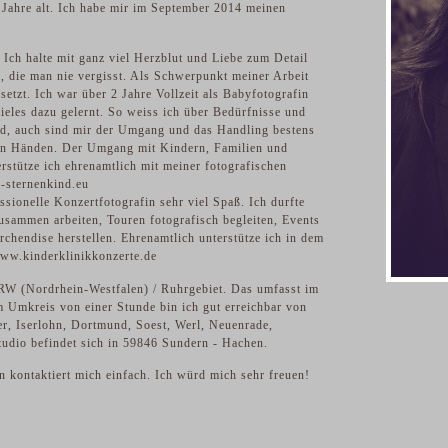
 Jahre alt. Ich habe mir im September 2014 meinen
 Ich halte mit ganz viel Herzblut und Liebe zum Detail
, die man nie vergisst. Als Schwerpunkt meiner Arbeit
etzt. Ich war über 2 Jahre Vollzeit als Babyfotografin
ieles dazu gelernt. So weiss ich über Bedürfnisse und
d, auch sind mir der Umgang und das Handling bestens
sten Händen. Der Umgang mit Kindern, Familien und
rstütze ich ehrenamtlich mit meiner fotografischen
-sternenkind.eu
ssionelle Konzertfotografin sehr viel Spaß. Ich durfte
usammen arbeiten, Touren fotografisch begleiten, Events
erchendise herstellen. Ehrenamtlich unterstütze ich in dem
www.kinderklinikkonzerte.de
NRW (Nordrhein-Westfalen) / Ruhrgebiet. Das umfasst im
Umkreis von einer Stunde bin ich gut erreichbar von
r, Iserlohn, Dortmund, Soest, Werl, Neuenrade,
udio befindet sich in 59846 Sundern - Hachen.
n kontaktiert
mich
einfach. Ich würd mich sehr freuen!