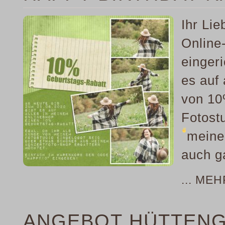
Ihr Li
Online
eingeri
es auf
von 10
Fotost
meine
auch g
... ME
ANGEBOT HÜTTENG