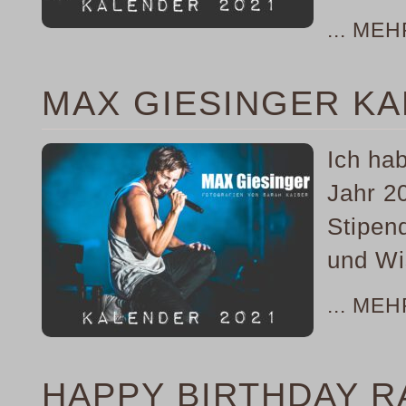
... ME
MAX GIESINGER KA
Ich ha
Jahr 2
Stipen
und Wi
... ME
HAPPY BIRTHDAY R