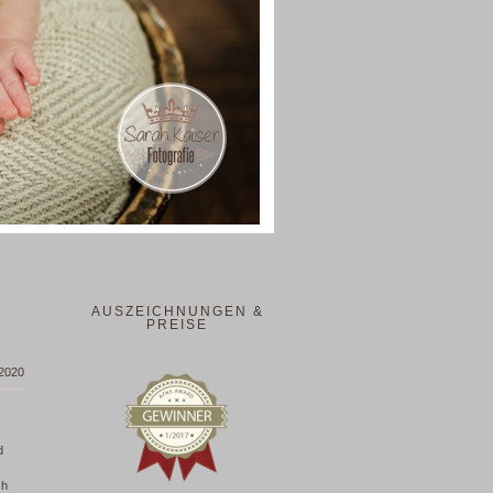
AUSZEICHNUNGEN &
PREISE
 2020
d
ch