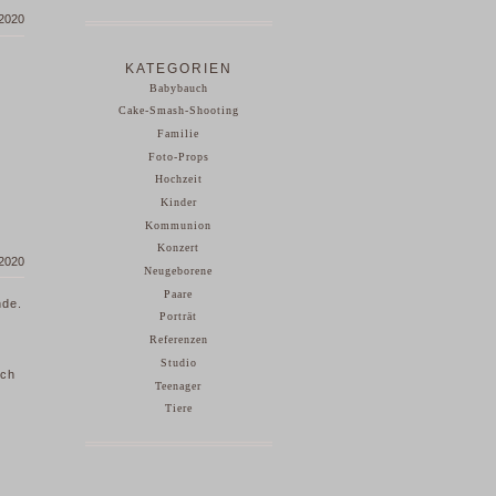
 2020
KATEGORIEN
Babybauch
Cake-Smash-Shooting
Familie
Foto-Props
Hochzeit
Kinder
Kommunion
Konzert
 2020
Neugeborene
Paare
nde.
Porträt
Referenzen
Studio
uch
Teenager
Tiere