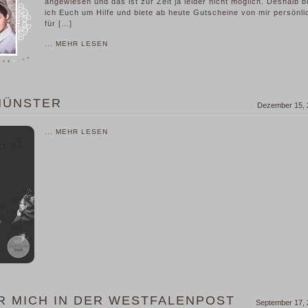
angewiesen und das ist zur Zeit ja leider nicht möglich. Deshalb bi
ich Euch um Hilfe und biete ab heute Gutscheine von mir persönli
für […]
... MEHR LESEN
 MÜNSTER
Dezember 15, 
... MEHR LESEN
R MICH IN DER WESTFALENPOST
September 17,