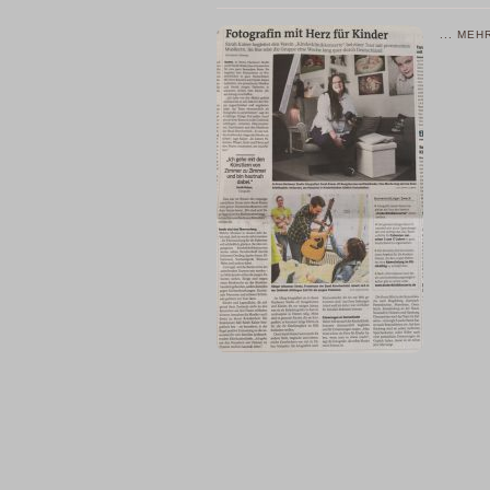
... MEH
home