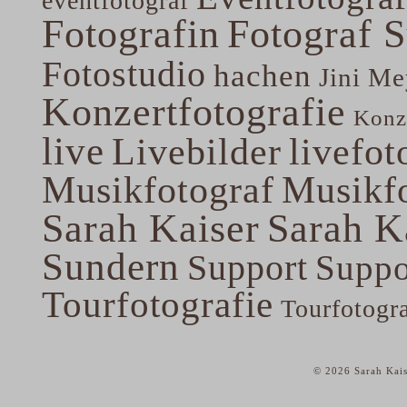
eventfotograf
Fotografin
Fotograf 
Fotostudio
hachen
Jini Me
Konzertfotografie
Konze
live
Livebilder
livefot
Musikfotograf
Musikfo
Sarah Kaiser
Sarah K
Sundern
Support
Suppo
Tourfotografie
Tourfotogr
© 2026 Sarah Kais
home