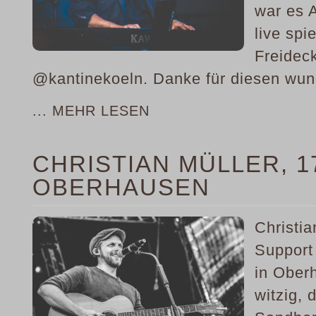
war es A
live spi
Freidec
@kantinekoeln. Danke für diesen wun
... MEHR LESEN
CHRISTIAN MÜLLER, 17
OBERHAUSEN
Christi
Support
in Ober
witzig, 