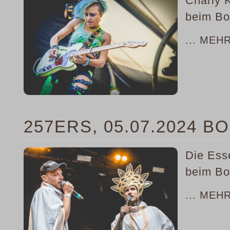
Charly K
beim Bo
... MEH
257ERS, 05.07.2024 
Die Ess
beim Bo
... MEH