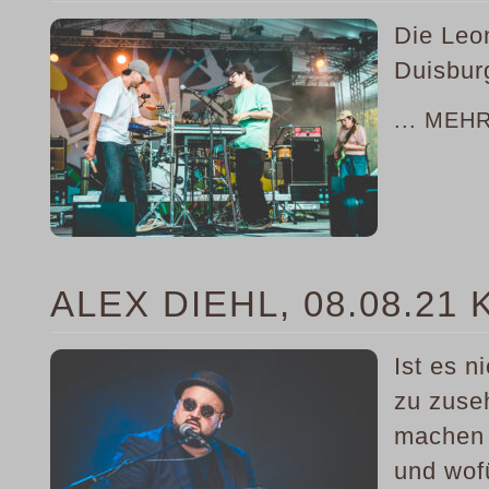
Die Leo
Duisbur
... MEH
ALEX DIEHL, 08.08.21
Ist es 
zu zuse
machen 
und wof