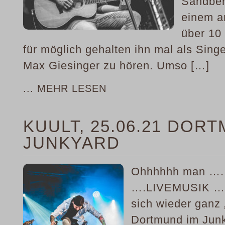
Sandber
einem a
über 10 
für möglich gehalten ihn mal als Singe
Max Giesinger zu hören. Umso […]
... MEHR LESEN
KUULT, 25.06.21 DOR
JUNKYARD
Ohhhhhh man …. w
….LIVEMUSIK …. 
sich wieder ganz
Dortmund im Junk