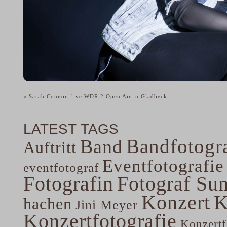
«
Sarah Connor, live WDR 2 Open Air in Gladbeck
LATEST TAGS
Bandfotogra
Band
Auftritt
Eventfotografie
eventfotograf
Fotografin
Fotograf Su
Konzert
K
hachen
Jini Meyer
Konzertfotografie
Konzertf