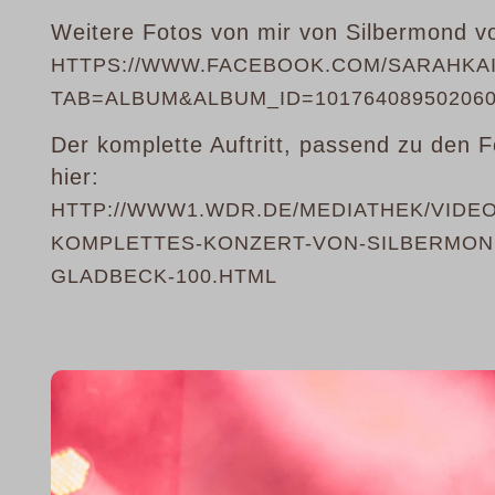
Weitere Fotos von mir von Silbermond vo
HTTPS://WWW.FACEBOOK.COM/SARAHKA
TAB=ALBUM&ALBUM_ID=10176408950206
Der komplette Auftritt, passend zu den F
hier:
HTTP://WWW1.WDR.DE/
MEDIATHEK/VIDEO
KOMPLETTES-KONZERT-VO
N-SILBERMO
GLADBECK-100.
HTML