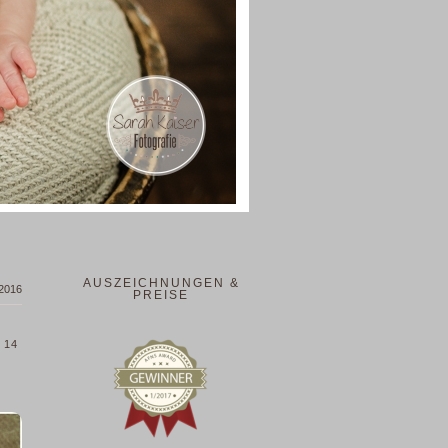
AUSZEICHNUNGEN &
 2016
PREISE
t
t 14