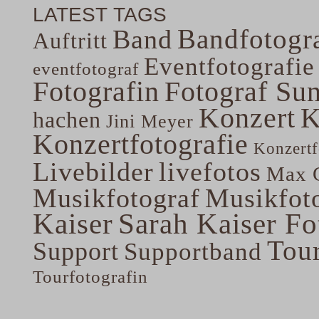
LATEST TAGS
Bandfotogra
Band
Auftritt
Eventfotografie
eventfotograf
Fotografin
Fotograf Su
Konzert
K
hachen
Jini Meyer
Konzertfotografie
Konzertf
Livebilder
livefotos
Max G
Musikfotograf
Musikfoto
Kaiser
Sarah Kaiser Fo
Tou
Support
Supportband
Tourfotografin