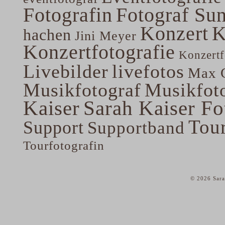
Fotografin
Fotograf Su
Konzert
K
hachen
Jini Meyer
Konzertfotografie
Konzertf
Livebilder
livefotos
Max G
Musikfotograf
Musikfoto
Kaiser
Sarah Kaiser Fo
Tou
Support
Supportband
Tourfotografin
© 2026 Sara
home