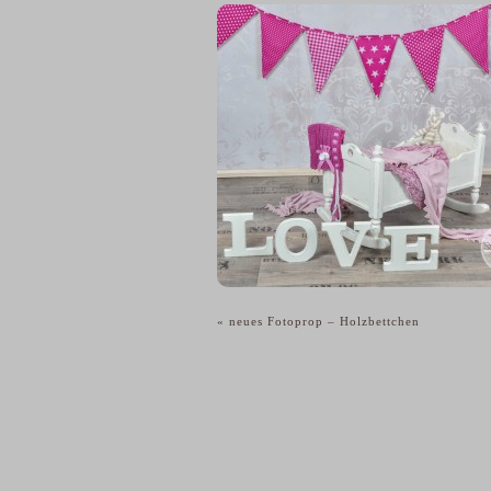
«
neues Fotoprop – Holzbettchen