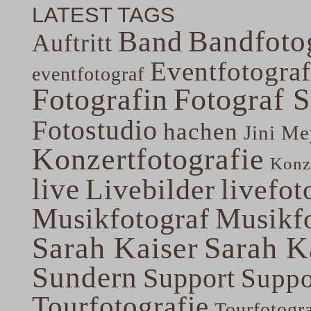
LATEST TAGS
Band
Bandfoto
Auftritt
Eventfotograf
eventfotograf
Fotografin
Fotograf 
Fotostudio
hachen
Jini Me
Konzertfotografie
Konze
live
Livebilder
livefot
Musikfotograf
Musikfo
Sarah Kaiser
Sarah K
Sundern
Support
Suppo
Tourfotografie
Tourfotogr