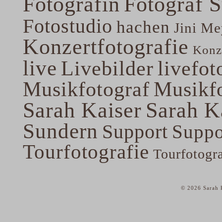
Fotografin
Fotograf 
Fotostudio
hachen
Jini Me
Konzertfotografie
Konze
live
Livebilder
livefot
Musikfotograf
Musikfo
Sarah Kaiser
Sarah K
Sundern
Support
Suppo
Tourfotografie
Tourfotogr
© 2026 Sarah K
home