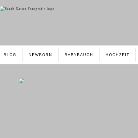
BLOG
NEWBORN
BABYBAUCH
HOCHZEIT