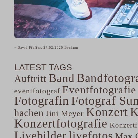
«
David Pfeffer, 27.02.2020 Bochum
LATEST TAGS
Bandfotogra
Band
Auftritt
Eventfotografie
eventfotograf
Fotografin
Fotograf Su
Konzert
K
hachen
Jini Meyer
Konzertfotografie
Konzertf
Livebilder
livefotos
Max G