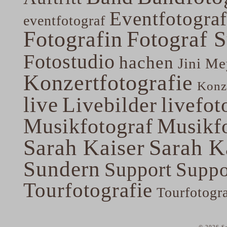
Eventfotograf
eventfotograf
Fotografin
Fotograf 
Fotostudio
hachen
Jini Me
Konzertfotografie
Konze
live
Livebilder
livefot
Musikfotograf
Musikfo
Sarah Kaiser
Sarah K
Sundern
Support
Suppo
Tourfotografie
Tourfotogr
© 2026 Sa