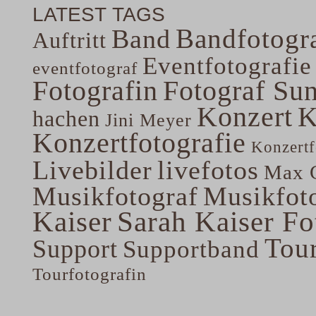
LATEST TAGS
Bandfotogra
Band
Auftritt
Eventfotografie
eventfotograf
Fotografin
Fotograf Su
Konzert
K
hachen
Jini Meyer
Konzertfotografie
Konzertf
Livebilder
livefotos
Max G
Musikfotograf
Musikfoto
Kaiser
Sarah Kaiser Fo
Tou
Support
Supportband
Tourfotografin