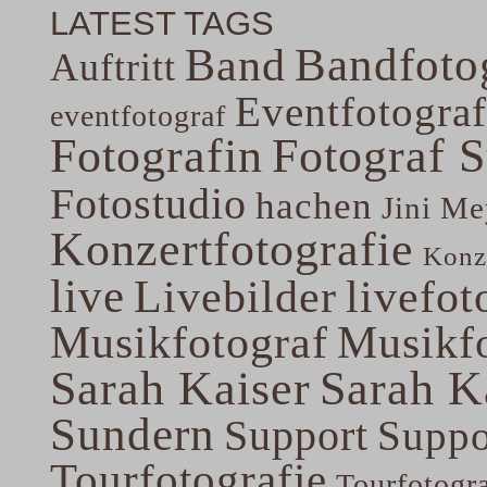
LATEST TAGS
Band
Bandfoto
Auftritt
Eventfotograf
eventfotograf
Fotografin
Fotograf 
Fotostudio
hachen
Jini Me
Konzertfotografie
Konze
live
Livebilder
livefot
Musikfotograf
Musikfo
Sarah Kaiser
Sarah K
Sundern
Support
Suppo
Tourfotografie
Tourfotogr