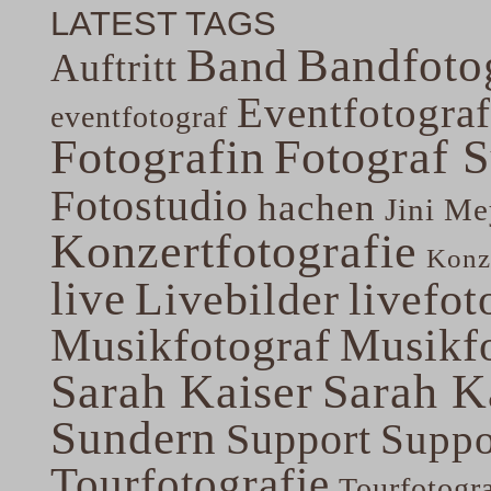
LATEST TAGS
Band
Bandfoto
Auftritt
Eventfotograf
eventfotograf
Fotografin
Fotograf 
Fotostudio
hachen
Jini Me
Konzertfotografie
Konze
live
Livebilder
livefot
Musikfotograf
Musikfo
Sarah Kaiser
Sarah K
Sundern
Support
Suppo
Tourfotografie
Tourfotogr