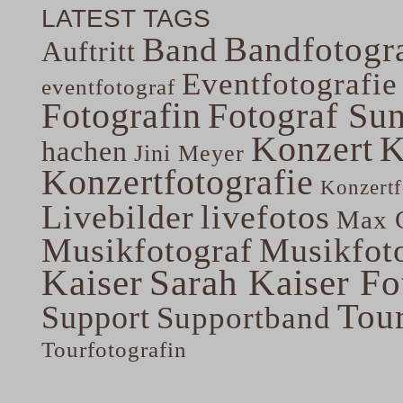
LATEST TAGS
Bandfotogra
Band
Auftritt
Eventfotografie
eventfotograf
Fotografin
Fotograf Su
Konzert
K
hachen
Jini Meyer
Konzertfotografie
Konzertf
Livebilder
livefotos
Max G
Musikfotograf
Musikfoto
Kaiser
Sarah Kaiser Fo
Tou
Support
Supportband
Tourfotografin