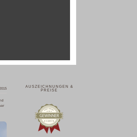
AUSZEICHNUNGEN &
 2015
PREISE
nd
aar