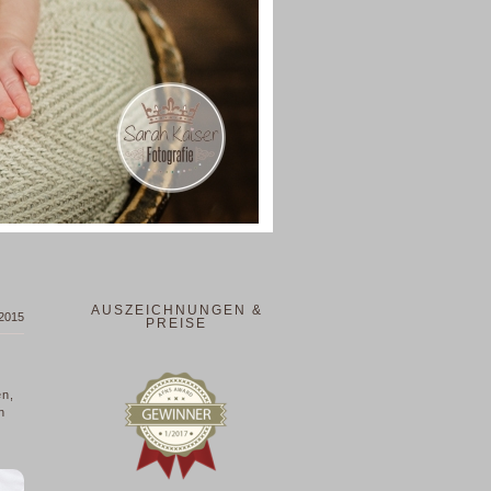
AUSZEICHNUNGEN &
 2015
PREISE
en,
n