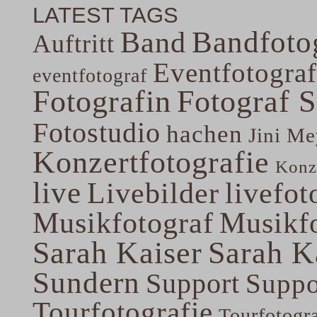
LATEST TAGS
Band
Bandfoto
Auftritt
Eventfotograf
eventfotograf
Fotografin
Fotograf 
Fotostudio
hachen
Jini Me
Konzertfotografie
Konze
live
Livebilder
livefot
Musikfotograf
Musikfo
Sarah Kaiser
Sarah K
Sundern
Support
Suppo
Tourfotografie
Tourfotogr