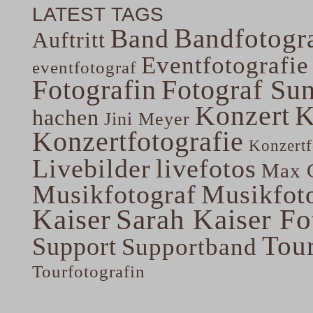
LATEST TAGS
Bandfotogra
Band
Auftritt
Eventfotografie
eventfotograf
Fotografin
Fotograf Su
Konzert
K
hachen
Jini Meyer
Konzertfotografie
Konzertf
Livebilder
livefotos
Max G
Musikfotograf
Musikfoto
Kaiser
Sarah Kaiser Fo
Tou
Support
Supportband
Tourfotografin