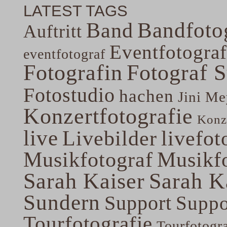
LATEST TAGS
Band
Bandfoto
Auftritt
Eventfotograf
eventfotograf
Fotografin
Fotograf 
Fotostudio
hachen
Jini Me
Konzertfotografie
Konze
live
Livebilder
livefot
Musikfotograf
Musikfo
Sarah Kaiser
Sarah K
Sundern
Support
Suppo
Tourfotografie
Tourfotogr