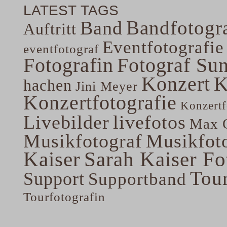
LATEST TAGS
Bandfotogra
Band
Auftritt
Eventfotografie
eventfotograf
Fotografin
Fotograf Su
Konzert
K
hachen
Jini Meyer
Konzertfotografie
Konzertf
Livebilder
livefotos
Max G
Musikfotograf
Musikfoto
Kaiser
Sarah Kaiser Fo
Tou
Support
Supportband
Tourfotografin