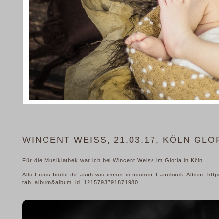
WINCENT WEISS, 21.03.17, KÖLN GLO
Für die Musikiathek war ich bei Wincent Weiss im Gloria in Köln.
Alle Fotos findet ihr auch wie immer in meinem Facebook-Album: htt
tab=album&album_id=1215793791871980