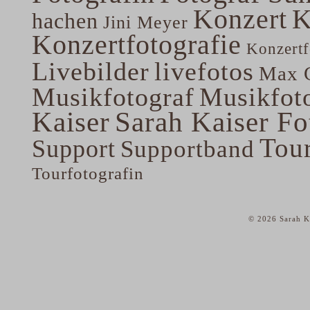
Konzert
K
hachen
Jini Meyer
Konzertfotografie
Konzertf
Livebilder
livefotos
Max G
Musikfotograf
Musikfoto
Kaiser
Sarah Kaiser Fo
Tou
Support
Supportband
Tourfotografin
© 2026 Sarah Ka
home