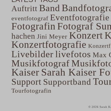
Bandfotogra
Band
Auftritt
Eventfotografie
eventfotograf
Fotografin
Fotograf Su
Konzert
K
hachen
Jini Meyer
Konzertfotografie
Konzertf
Livebilder
livefotos
Max G
Musikfotograf
Musikfoto
Kaiser
Sarah Kaiser Fo
Tou
Support
Supportband
Tourfotografin
© 2026 Sarah Ka