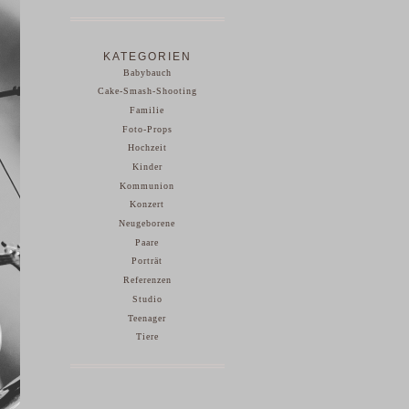
KATEGORIEN
Babybauch
Cake-Smash-Shooting
Familie
Foto-Props
Hochzeit
Kinder
Kommunion
Konzert
Neugeborene
Paare
Porträt
Referenzen
Studio
Teenager
Tiere