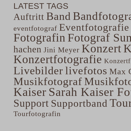
LATEST TAGS
Bandfotogra
Band
Auftritt
Eventfotografie
eventfotograf
Fotografin
Fotograf Su
Konzert
K
hachen
Jini Meyer
Konzertfotografie
Konzertf
Livebilder
livefotos
Max G
Musikfotograf
Musikfoto
Kaiser
Sarah Kaiser Fo
Tou
Support
Supportband
Tourfotografin