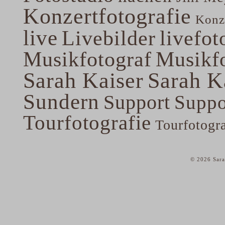
Konzertfotografie
Konze
live
Livebilder
livefot
Musikfotograf
Musikfo
Sarah Kaiser
Sarah K
Sundern
Support
Suppo
Tourfotografie
Tourfotogr
© 2026 Sara
home