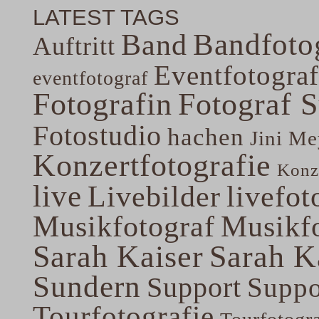
LATEST TAGS
Band
Bandfoto
Auftritt
Eventfotograf
eventfotograf
Fotografin
Fotograf 
Fotostudio
hachen
Jini Me
Konzertfotografie
Konze
live
Livebilder
livefot
Musikfotograf
Musikfo
Sarah Kaiser
Sarah K
Sundern
Support
Suppo
Tourfotografie