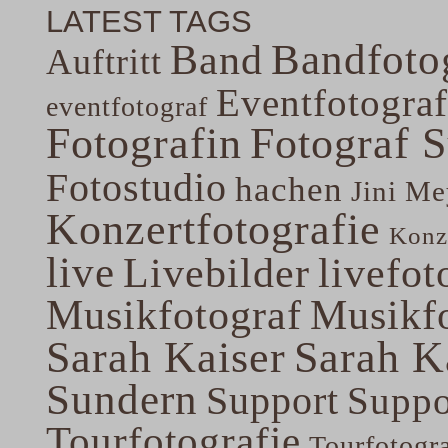
LATEST TAGS
Band
Bandfoto
Auftritt
Eventfotograf
eventfotograf
Fotografin
Fotograf 
Fotostudio
hachen
Jini Me
Konzertfotografie
Konze
live
Livebilder
livefot
Musikfotograf
Musikfo
Sarah Kaiser
Sarah K
Sundern
Support
Suppo
Tourfotografie
Tourfotogr