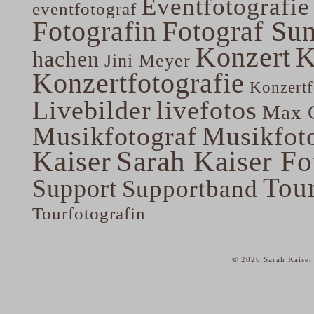
Eventfotografie
eventfotograf
Fotografin
Fotograf Su
Konzert
K
hachen
Jini Meyer
Konzertfotografie
Konzertf
Livebilder
livefotos
Max G
Musikfotograf
Musikfoto
Kaiser
Sarah Kaiser Fo
Tou
Support
Supportband
Tourfotografin
© 2026 Sarah Kaiser
home