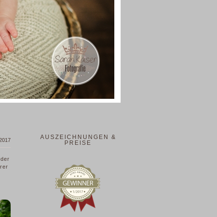
AUSZEICHNUNGEN &
 2017
PREISE
 der
rer