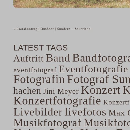
«
Paarshooting | Outdoor | Sundern – Sauerland
LATEST TAGS
Bandfotogra
Band
Auftritt
Eventfotografie
eventfotograf
Fotografin
Fotograf Su
Konzert
K
hachen
Jini Meyer
Konzertfotografie
Konzertf
Livebilder
livefotos
Max G
Musikfotograf
Musikfoto