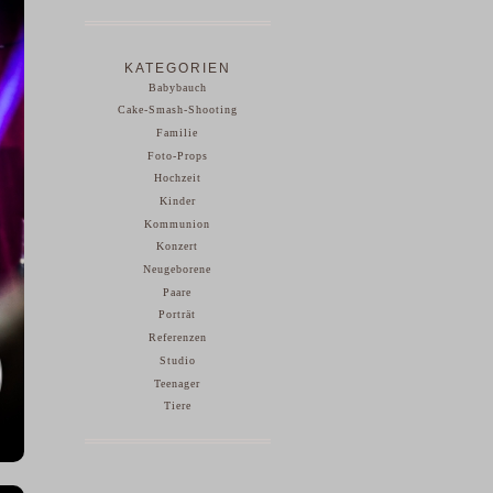
KATEGORIEN
Babybauch
Cake-Smash-Shooting
Familie
Foto-Props
Hochzeit
Kinder
Kommunion
Konzert
Neugeborene
Paare
Porträt
Referenzen
Studio
Teenager
Tiere