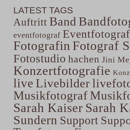
LATEST TAGS
Band
Bandfoto
Auftritt
Eventfotograf
eventfotograf
Fotografin
Fotograf 
Fotostudio
hachen
Jini Me
Konzertfotografie
Konze
live
Livebilder
livefot
Musikfotograf
Musikfo
Sarah Kaiser
Sarah K
Sundern
Support
Suppo