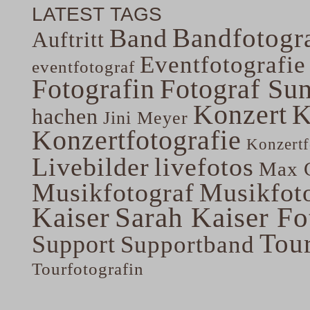
LATEST TAGS
Bandfotogra
Band
Auftritt
Eventfotografie
eventfotograf
Fotografin
Fotograf Su
Konzert
K
hachen
Jini Meyer
Konzertfotografie
Konzertf
Livebilder
livefotos
Max G
Musikfotograf
Musikfoto
Kaiser
Sarah Kaiser Fo
Tou
Support
Supportband
Tourfotografin