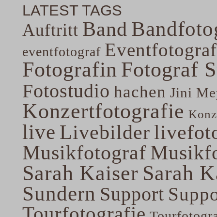
LATEST TAGS
Band
Bandfoto
Auftritt
Eventfotograf
eventfotograf
Fotografin
Fotograf 
Fotostudio
hachen
Jini Me
Konzertfotografie
Konze
live
Livebilder
livefot
Musikfotograf
Musikfo
Sarah Kaiser
Sarah K
Sundern
Support
Suppo
Tourfotografie
Tourfotogr