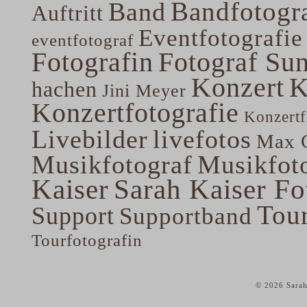
Bandfotogra
Band
Auftritt
Eventfotografie
eventfotograf
Fotografin
Fotograf Su
Konzert
K
hachen
Jini Meyer
Konzertfotografie
Konzertf
Livebilder
livefotos
Max G
Musikfotograf
Musikfoto
Kaiser
Sarah Kaiser Fo
Tou
Support
Supportband
Tourfotografin
© 2026 Sarah
home