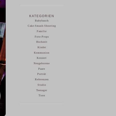
KATEGORIEN
Babybauch
Cake-Smash-Shooting
Familie
Foto-Props
Hochzeit
Kinder
Kommunion
Konzert
Neugeborene
Paare
Porträt
Referenzen
Studio
Teenager
Tiere