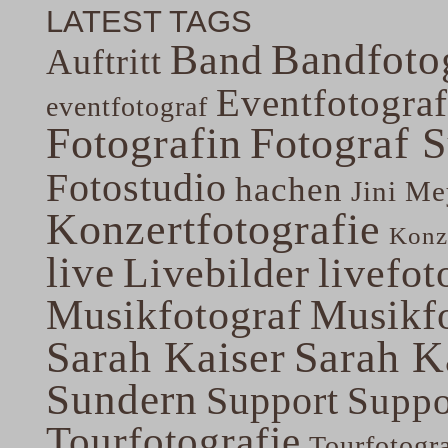
LATEST TAGS
Band
Bandfoto
Auftritt
Eventfotograf
eventfotograf
Fotografin
Fotograf 
Fotostudio
hachen
Jini Me
Konzertfotografie
Konze
live
Livebilder
livefot
Musikfotograf
Musikfo
Sarah Kaiser
Sarah K
Sundern
Support
Suppo
Tourfotografie
Tourfotogr