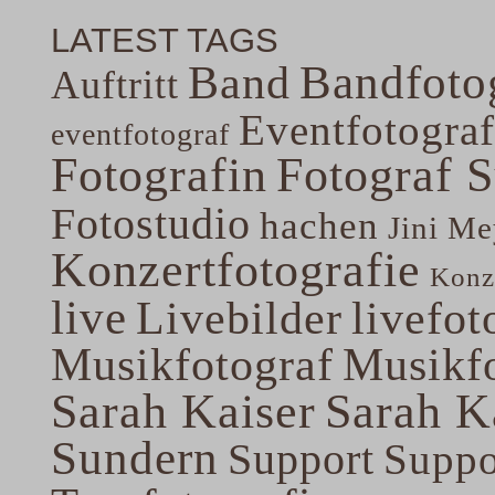
LATEST TAGS
Band
Bandfoto
Auftritt
Eventfotograf
eventfotograf
Fotografin
Fotograf 
Fotostudio
hachen
Jini Me
Konzertfotografie
Konze
live
Livebilder
livefot
Musikfotograf
Musikfo
Sarah Kaiser
Sarah K
Sundern
Support
Suppo