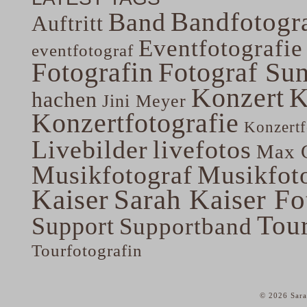
Bandfotogra
Band
Auftritt
Eventfotografie
eventfotograf
Fotografin
Fotograf Su
Konzert
K
hachen
Jini Meyer
Konzertfotografie
Konzertf
Livebilder
livefotos
Max G
Musikfotograf
Musikfoto
Kaiser
Sarah Kaiser Fo
Tou
Support
Supportband
Tourfotografin
© 2026 Sara