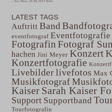
«
Zoe Wees, 20.06.2023 Köln
LATEST TAGS
Bandfotogra
Band
Auftritt
Eventfotografie
eventfotograf
Fotografin
Fotograf Su
Konzert
K
hachen
Jini Meyer
Konzertfotografie
Konzertf
Livebilder
livefotos
Max G
Musikfotograf
Musikfoto
Kaiser
Sarah Kaiser Fo
Tou
Support
Supportband
Tourfotografin